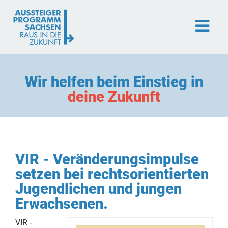
Navigation
Aussteigerprogramm
Wir helfen beim Einstieg in
überspringen
Ausstiegsbegleitung
deine Zukunft
Angehörigenberatung
Team und Ethik
Zusammenarbeit
VIR - Veränderungsimpulse
Fortbildungsangebote
setzen bei rechtsorientierten
VIR - Training
Jugendlichen und jungen
Wissenswertes
Erwachsenen.
Kooperationspartner
VIR -